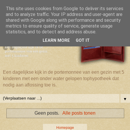
This site uses cookies from Google to deliver its services
and to analyze traffic. Your IP address and user-agent are
shared with Google along with performance and security
metrics to ensure quality of service, generate usage
statistics, and to detect and address abuse.
LEARN MORE
GOT IT
Een dagelijkse kijk in de portemonnee van een gezin met 5
kinderen met een onder water gelopen tophypotheek dat
nodig aan aflossing toe is.
▼
Geen posts.
Alle posts tonen
Homepage